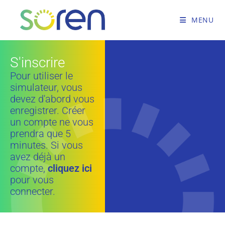
MENU
S'inscrire
Pour utiliser le
simulateur, vous
devez d'abord vous
enregistrer. Créer
un compte ne vous
prendra que 5
minutes. Si vous
avez déjà un
compte,
cliquez ici
pour vous
connecter.